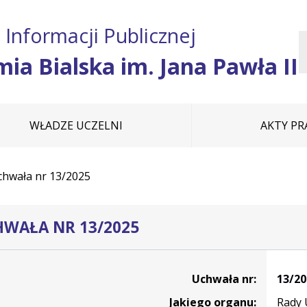
Przejdź do treści
Przejdź do mapy
Przejdź do
 Informacji Publicznej
głównego menu
serwisu
ia Bialska im. Jana Pawła II
WŁADZE UCZELNI
AKTY P
chwała nr 13/2025
WAŁA NR 13/2025
Uchwała nr:
13/20
Jakiego organu:
Rady 