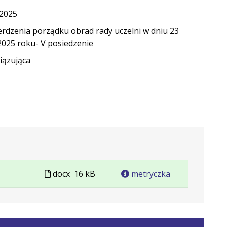
.2025
erdzenia porządku obrad rady uczelni w dniu 23
 2025 roku- V posiedzenie
ązująca
Plik
docx
16 kB
metryczka
w
formacie