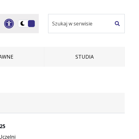
Szukaj
Panel dostosowania ułatwi
Przełącz
w
Szukaj
na
serwisie
wersję
ciemną
RAWNE
STUDIA
25
Uczelni