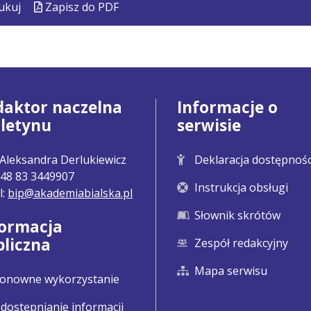
ukuj
Zapisz do PDF
daktor naczelna
Informacje o
uletynu
serwisie
Aleksandra Derlukiewicz
Deklaracja dostępnośc
 +48 83 3449907
Instrukcja obsługi
l:
bip@akademiabialska.pl
Słownik skrótów
formacja
bliczna
Zespół redakcyjny
Mapa serwisu
onowne wykorzystanie
dostępnianie informacji