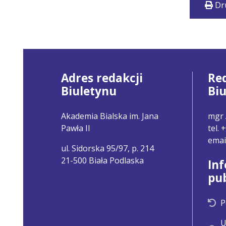
Dr
Adres redakcji
Re
Biuletynu
Bi
Akademia Bialska im. Jana
mgr 
Pawła II
tel.
emai
ul. Sidorska 95/97, p. 214
21-500 Biała Podlaska
In
pu
P
U