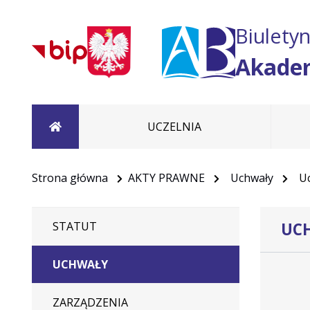
Biuletyn
Akadem
Strona główna
UCZELNIA
Strona główna
AKTY PRAWNE
Uchwały
U
UCH
STATUT
Dane
UCHWAŁY
uchwały
nr
ZARZĄDZENIA