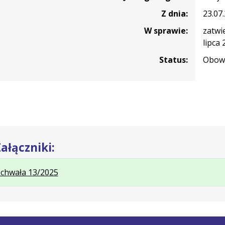
Z dnia:
23.07
W sprawie:
zatwi
lipca
Status:
Obowi
ałączniki:
.
.
chwała 13/2025
Plik
Rozmiar
w
pliku:
formacie:
16
docx
kB