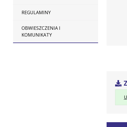
13/2025
REGULAMINY
OBWIESZCZENIA I
KOMUNIKATY
Z
U