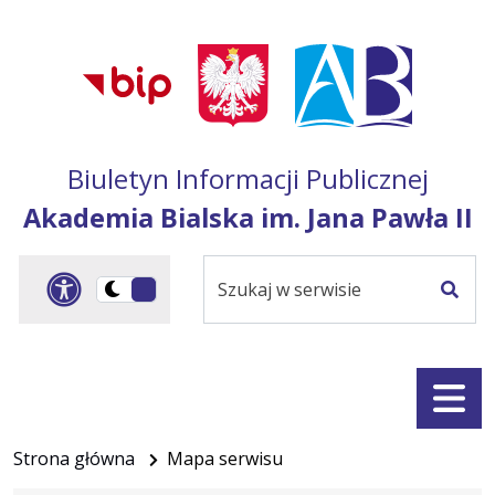
Przejdź do treści
Przejdź do mapy
Przejdź do
głównego menu
serwisu
Biuletyn Informacji Publicznej
Akademia Bialska im. Jana Pawła II
Szukaj
Panel dostosowania ułat
Przełącz
w
Szuka
na
serwisie
wersję
ciemną
Menu
Strona główna
Mapa serwisu