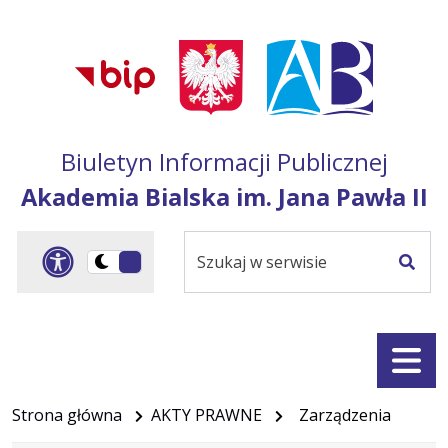
Przejdź do treści
Przejdź do mapy
Przejdź do
głównego menu
serwisu
Biuletyn Informacji Publicznej
Akademia Bialska im. Jana Pawła II
Szukaj
Panel dostosowania ułat
Przełącz
w
Szuka
na
serwisie
wersję
ciemną
Menu
Strona główna
AKTY PRAWNE
Zarządzenia