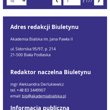
z 177
Liczba artykułów na stronie:
Przejdź
Poprzednia
Nastę
do
strona
strona
strony
numer
Adres redakcji Biuletynu
Akademia Bialska im. Jana Pawła II
ul. Sidorska 95/97, p. 214
21-500 Biała Podlaska
Redaktor naczelna Biuletynu
mgr Aleksandra Derlukiewicz
tel. +48 83 3449907
email:
bip@akademiabialska.pl
Informacja publiczna