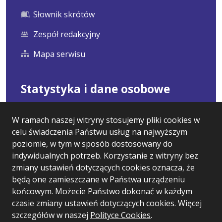
Słownik skrótów
Zespół redakcyjny
Mapa serwisu
Statystyka i dane osobowe
Statystyki oglądalności
W ramach naszej witryny stosujemy pliki cookies w
celu świadczenia Państwu usług na najwyższym
Ostatnio dodane
poziomie, w tym w sposób dostosowany do
Polityka prywatności
indywidualnych potrzeb. Korzystanie z witryny bez
zmiany ustawień dotyczących cookies oznacza, że
RODO
będą one zamieszczane w Państwa urządzeniu
końcowym. Możecie Państwo dokonać w każdym
czasie zmiany ustawień dotyczących cookies. Więcej
Wersja systemu: 5.7.0 [92]
szczegółów w naszej
Polityce Cookies
.