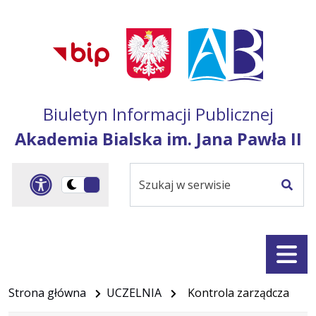
Przejdź do treści
Przejdź do mapy
Przejdź do
głównego menu
serwisu
Biuletyn Informacji Publicznej
Akademia Bialska im. Jana Pawła II
Szukaj
Panel dostosowania ułat
Przełącz
w
Szuka
na
serwisie
wersję
ciemną
Menu
Strona główna
UCZELNIA
Kontrola zarządcza