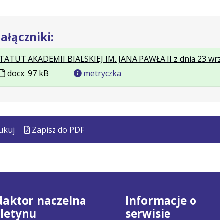
ałączniki:
TATUT AKADEMII BIALSKIEJ IM. JANA PAWŁA II z dnia 23 wr
Plik
docx
97 kB
metryczka
w
formacie
ukuj
Zapisz do PDF
daktor naczelna
Informacje o
uletynu
serwisie