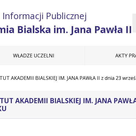
Przejdź do treści
Przejdź do mapy
Przejdź do
 Informacji Publicznej
głównego menu
serwisu
ia Bialska im. Jana Pawła II
WŁADZE UCZELNI
AKTY P
UT AKADEMII BIALSKIEJ IM. JANA PAWŁA II z dnia 23 wrześ
TUT AKADEMII BIALSKIEJ IM. JANA PAWŁA
KU