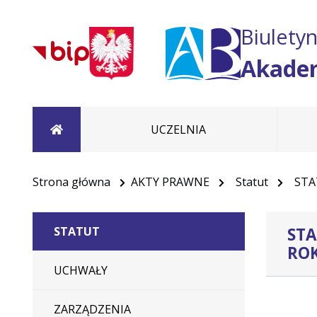
Biuletyn
Akadem
Strona główna
UCZELNIA
Strona główna
AKTY PRAWNE
Statut
STAT
STA
STATUT
RO
UCHWAŁY
ZARZĄDZENIA