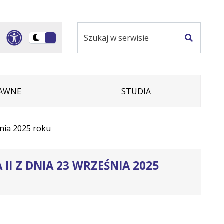
Szukaj
Panel dostosowania ułatwi
Przełącz
w
Szukaj
na
serwisie
wersję
ciemną
RAWNE
STUDIA
nia 2025 roku
 II Z DNIA 23 WRZEŚNIA 2025