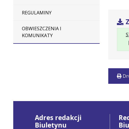
REGULAMINY
Z
OBWIESZCZENIA I
S
KOMUNIKATY
Dr
Adres redakcji
Re
Biuletynu
Bi