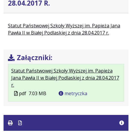
28.04.2017 R.
Statut Państwowej Szkoły Wyższej im. Papieża Jana
Pawła II w Białej Podlaskiej z dnia 28.04.2017 r.
Załączniki:
Statut Państwowej Szkoły Wyższej im. Papieża
Jana Pawła II w Białej Podlaskiej z dnia 28.04.2017
.
.
.
r.
Plik
Rozmiar
Otwiera
Plik
pdf
7.03 MB
metryczka
w
pliku:
się
w
formacie:
7.03
w
formacie
pdf
MB
nowej
karcie.