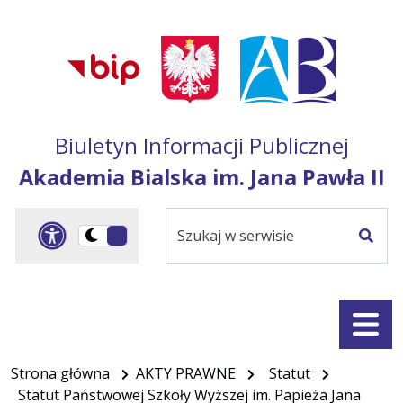
Przejdź do treści
Przejdź do mapy
Przejdź do
głównego menu
serwisu
Biuletyn Informacji Publicznej
Akademia Bialska im. Jana Pawła II
Szukaj
Panel dostosowania ułat
Przełącz
w
Szuka
na
serwisie
wersję
ciemną
Menu
Strona główna
AKTY PRAWNE
Statut
Statut Państwowej Szkoły Wyższej im. Papieża Jana